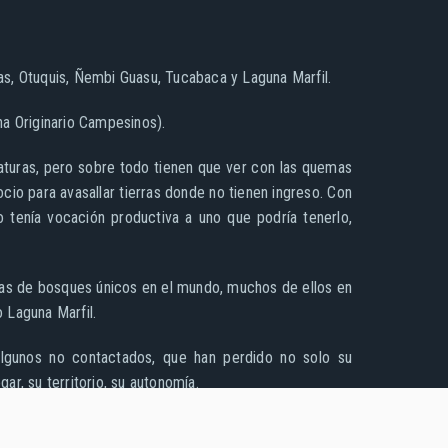
s, Otuquis, Ñembi Guasu, Tucabaca y Laguna Marfil.
na Originario Campesinos).
raturas, pero sobre todo tienen que ver con las quemas
io para avasallar tierras donde no tienen ingreso. Con
 tenía vocación productiva a uno que podría tenerlo,
áreas de bosques únicos en el mundo, muchos de ellos en
 Laguna Marfil.
 algunos no contactados, que han perdido no solo su
gar, su territorio, su autonomía.
avoreció a que el agronegocio crezca en la zona. Por