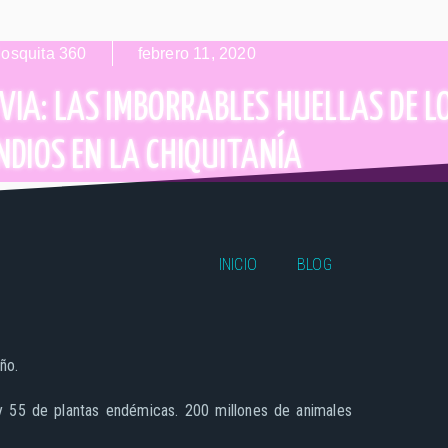
osquita 360
febrero 11, 2020
UVIA: LAS IMBORRABLES HUELLAS DE L
NDIOS EN LA CHIQUITANÍA
INICIO
BLOG
ño.
55 de plantas endémicas. 200 millones de animales