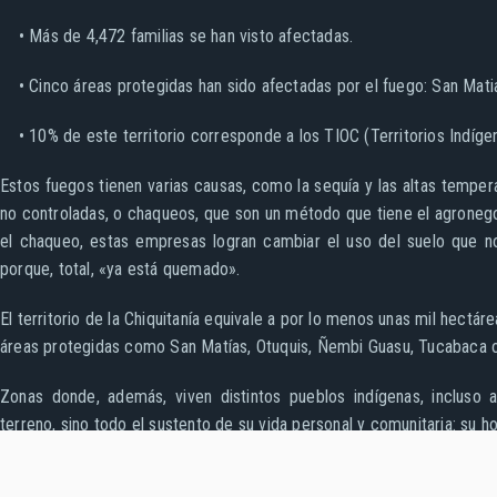
• Más de 4,472 familias se han visto afectadas.
• Cinco áreas protegidas han sido afectadas por el fuego: San Matia
• 10% de este territorio corresponde a los TIOC (Territorios Indíge
Estos fuegos tienen varias causas, como la sequía y las altas tempe
no controladas, o chaqueos, que son un método que tiene el agronegoc
el chaqueo, estas empresas logran cambiar el uso del suelo que no
porque, total, «ya está quemado».
El territorio de la Chiquitanía equivale a por lo menos unas mil hect
áreas protegidas como San Matías, Otuquis, Ñembi Guasu, Tucabaca o
Zonas donde, además, viven distintos pueblos indígenas, incluso
terreno, sino todo el sustento de su vida personal y comunitaria: su ho
Además del clima, la legislación que se fue aprobando desde 2015 f