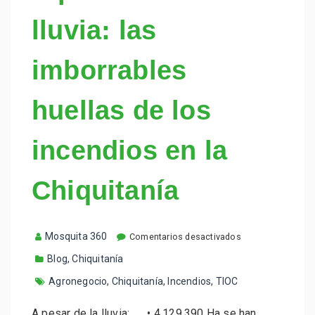
lluvia: las
imborrables
huellas de los
incendios en la
Chiquitanía
e
Mosquita 360
Comentarios desactivados
n
Blog
,
Chiquitanía
A
p
Agronegocio
,
Chiquitanía
,
Incendios
,
TIOC
e
s
a
A pesar de la lluvia: • 4,129,390 Ha se han