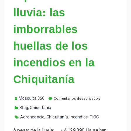
lluvia: las
imborrables
huellas de los
incendios en la
Chiquitanía
e
Mosquita 360
Comentarios desactivados
n
Blog
,
Chiquitanía
A
p
Agronegocio
,
Chiquitanía
,
Incendios
,
TIOC
e
s
a
A pesar de la lluvia: • 4,129,390 Ha se han